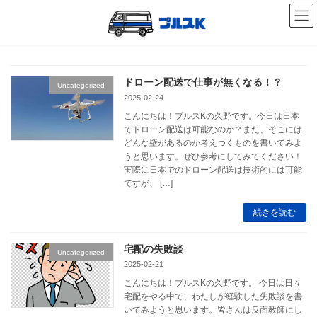
コ
ナ
ン
ビ
テ
ゲ
ン
ー
ツ
シ
へ
ョ
ス
ン
ドローン配送で仕事が無くなる！？
Uncategorized
キ
に
2025-02-24
ッ
移
こんにちは！プルスKの久野です。今日は日本
プ
動
でドローン配送は可能なのか？また、そこには
どんな壁があるのか考えつくものを書いてみよ
うと思います。ぜひ参考にしてみてください！
実際に日本でのドローン配送は技術的には可能
ですが、 […]
続きを読む
宅配の失敗談
Uncategorized
2025-02-21
こんにちは！プルスKの久野です。 今日は日々
宅配をやる中で、わたしが経験した失敗談を書
いてみようと思います。皆さんは反面教師にし