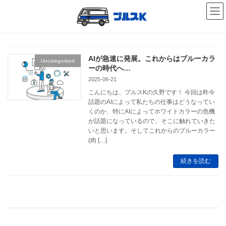
コ
ナ
ン
ビ
テ
ゲ
ン
ー
ツ
シ
へ
ョ
ス
ン
AIが急速に発展。これからはブルーカラ
Uncategorized
キ
に
ーの時代へ…
ッ
移
2025-06-21
プ
動
こんにちは、プルスKの久野です！ 今回は昨今
話題のAIによって私たちの仕事はどうなってい
くのか、特にAIによってホワイトカラーの危機
が話題になっているので、そこに触れていきた
いと思います。そしてこれからのブルーカラー
(肉 […]
続きを読む