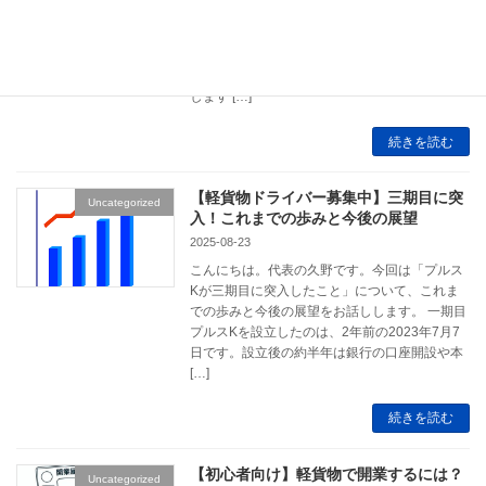
す。さっそく結論ですが、①自由な働き方への
憧れ②経費を使って節税をしたかった③挑戦を
するなら早い方がいいと思ったから、です。 一
つ目 自由な働き方への憧れ 順番に詳しく説明
します […]
続きを読む
【軽貨物ドライバー募集中】三期目に突
Uncategorized
入！これまでの歩みと今後の展望
2025-08-23
こんにちは。代表の久野です。今回は「プルス
Kが三期目に突入したこと」について、これま
での歩みと今後の展望をお話しします。 一期目
プルスKを設立したのは、2年前の2023年7月7
日です。設立後の約半年は銀行の口座開設や本
[…]
続きを読む
【初心者向け】軽貨物で開業するには？
Uncategorized