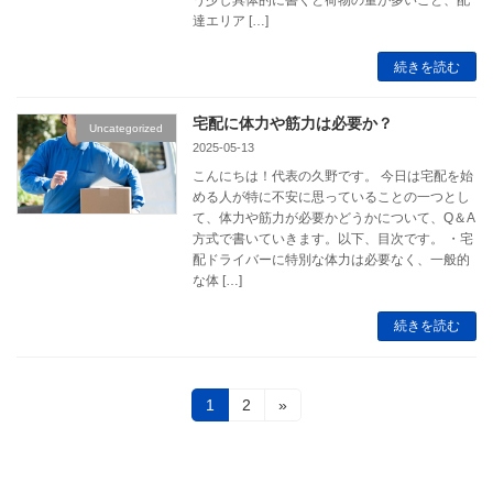
う少し具体的に書くと荷物の量が多いこと、配
達エリア […]
続きを読む
宅配に体力や筋力は必要か？
Uncategorized
2025-05-13
こんにちは！代表の久野です。 今日は宅配を始
める人が特に不安に思っていることの一つとし
て、体力や筋力が必要かどうかについて、Q＆A
方式で書いていきます。以下、目次です。 ・宅
配ドライバーに特別な体力は必要なく、一般的
な体 […]
続きを読む
投
固
固
1
2
»
定
定
稿
ペ
ペ
ー
ー
の
ジ
ジ